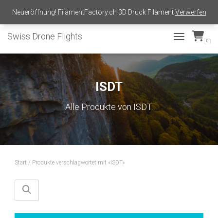
shop@swissdroneflights.ch
+41 77 511 30 66
Neueröffnung! FilamentFactory.ch 3D Druck Filament
Verwerfen
Swiss Drone Flights
0
TOGGLE NAVI
ISDT
Alle Produkte von ISDT.
Start
/ Produkte verschlagwortet mit «ISDT»