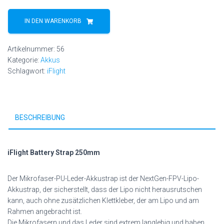
iFlight
Battery
IN DEN WARENKORB
Strap
250mm
Artikelnummer:
56
Menge
Kategorie:
Akkus
Schlagwort:
iFlight
BESCHREIBUNG
iFlight Battery Strap 250mm
Der Mikrofaser-PU-Leder-Akkustrap ist der NextGen-FPV-Lipo-
Akkustrap, der sicherstellt, dass der Lipo nicht herausrutschen
kann, auch ohne zusätzlichen Klettkleber, der am Lipo und am
Rahmen angebracht ist.
Die Mikrofasern und das Leder sind extrem langlebig und haben