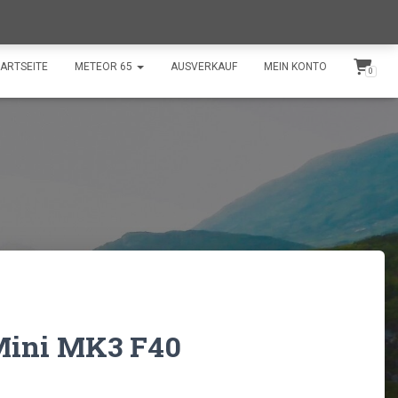
shop@swissdroneflights.ch
+41 77 511 30 66
ARTSEITE
METEOR 65
AUSVERKAUF
MEIN KONTO
0
ini MK3 F40