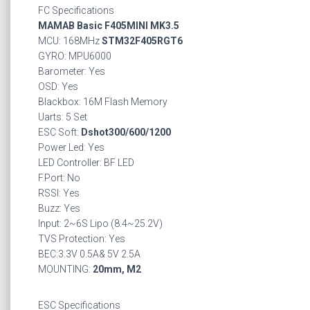
FC Specifications
MAMAB Basic F405MINI MK3.5
MCU: 168MHz
STM32F405RGT6
GYRO: MPU6000
Barometer: Yes
OSD: Yes
Blackbox: 16M Flash Memory
Uarts: 5 Set
ESC Soft:
Dshot300/600/1200
Power Led: Yes
LED Controller: BF LED
F.Port: No
RSSI: Yes
Buzz: Yes
Input: 2~6S Lipo (8.4~25.2V)
TVS Protection: Yes
BEC:3.3V 0.5A& 5V 2.5A
MOUNTING:
20mm, M2
ESC Specifications