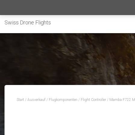
Swiss Drone Flights
Start
/
Ausverkauf
/
Flugkomponenten
/
Flight Controller
/ Mamba F722 M