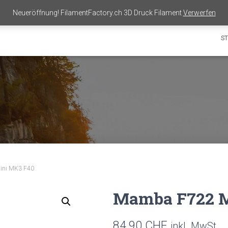
Neueröffnung! FilamentFactory.ch 3D Druck Filament
Verwerfen
ST
ini MK3 F40
Mamba F722 M
84.90
CHF
inkl. MwSt.