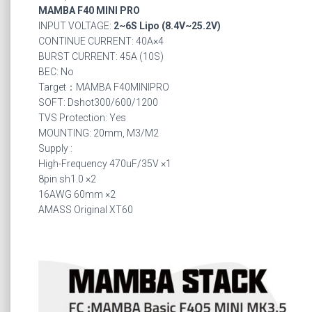
MAMBA F40 MINI PRO
INPUT VOLTAGE:
2~6S Lipo (8.4V~25.2V)
CONTINUE CURRENT: 40A×4
BURST CURRENT: 45A (10S)
BEC: No
Target：MAMBA F40MINIPRO
SOFT: Dshot300/600/1200
TVS Protection: Yes
MOUNTING: 20mm, M3/M2
Supply :
High-Frequency 470uF/35V ×1
8pin sh1.0 ×2
16AWG 60mm ×2
AMASS Original XT60