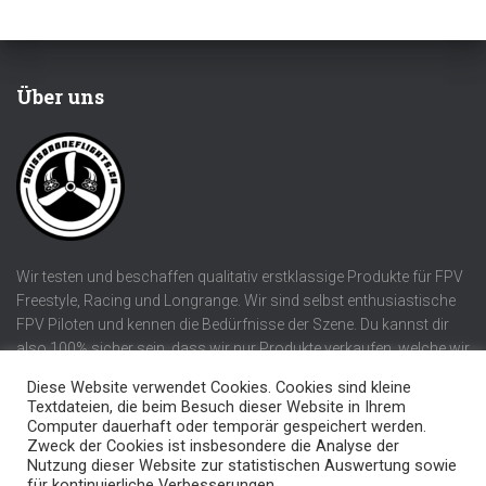
Über uns
Wir testen und beschaffen qualitativ erstklassige Produkte für FPV
Freestyle, Racing und Longrange. Wir sind selbst enthusiastische
FPV Piloten und kennen die Bedürfnisse der Szene. Du kannst dir
also 100% sicher sein, dass wir nur Produkte verkaufen, welche wir
selber verwenden würden!
Diese Website verwendet Cookies. Cookies sind kleine
Textdateien, die beim Besuch dieser Website in Ihrem
Computer dauerhaft oder temporär gespeichert werden.
Zweck der Cookies ist insbesondere die Analyse der
Nutzung dieser Website zur statistischen Auswertung sowie
DATENSCHUTZERKLÄRUNG
AGB UND IMPRESSUM
für kontinuierliche Verbesserungen..