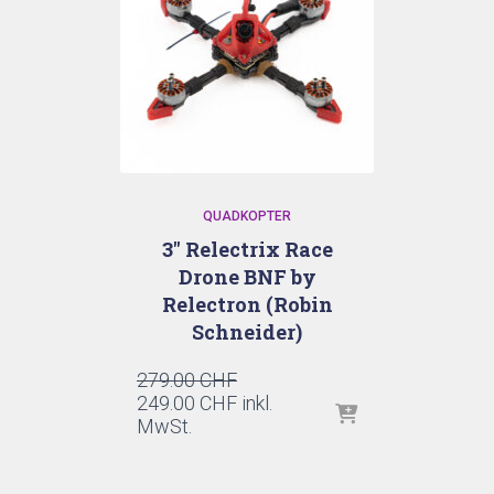
QUADKOPTER
3″ Relectrix Race
Drone BNF by
Relectron (Robin
Schneider)
Ursprünglicher
279.00
CHF
Preis
Aktueller
249.00
CHF
inkl.
war:
Preis
MwSt.
279.00 CHF
ist:
249.00 CHF.