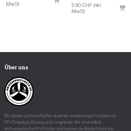
MwSt.
5.90
CHF
inkl.
MwSt.
Über uns
Wir testen und beschaffen qualitativ erstklassige Produkte für
FPV Freestyle, Racing und Longrange. Wir sind selbst
enthusiastische FPV Piloten und kennen die Bedürfnisse der