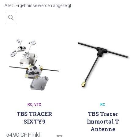
Nach
Alle 5 Ergebnisse werden angezeigt
Aktualität
sortiert
RC
VTX
RC
TBS TRACER
TBS Tracer
SIXTY9
Immortal T
Antenne
54.90
CHF
inkl.