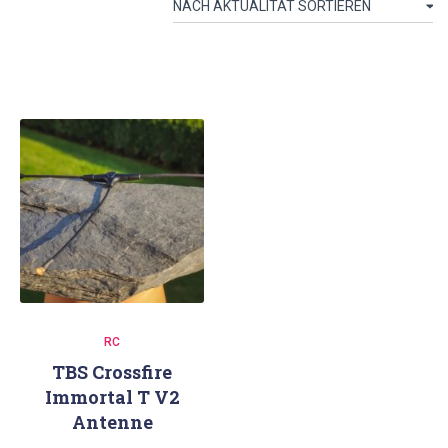
RC
TBS Crossfire
Immortal T V2
Antenne