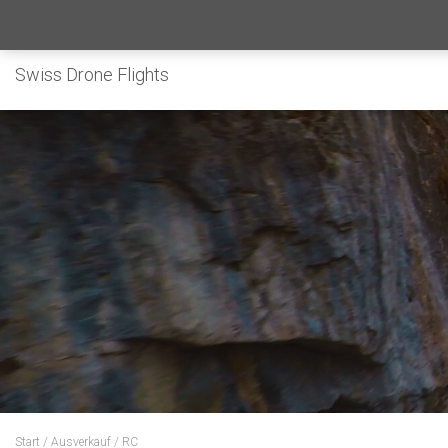
Swiss Drone Flights
Start
/
Ausverkauf
/ RC