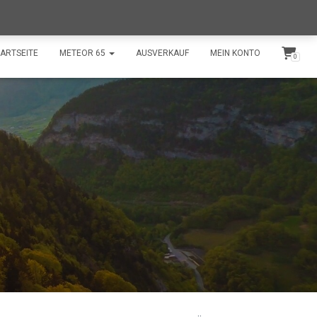
shop@swissdroneflights.ch
+41 77 511 30 66
ARTSEITE
METEOR 65
AUSVERKAUF
MEIN KONTO
0