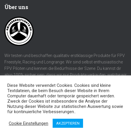
Über uns
Wir testen und beschaffen qualitativ erstklassige Produkte für FPV
Freestyle, Racing und Longrange. Wir sind selbst enthusiastische
FPV Piloten und kennen die Bedürfnisse der Szene. Du kannst dir
also 100% sicher sein, dass wir nur Produkte verkaufen, welche wir
selber verwenden würden!
Diese Website verwendet Cookies. Cookies sind kleine
Textdateien, die beim Besuch dieser Website in Ihrem
Computer dauerhaft oder temporär gespeichert werden.
Zweck der Cookies ist insbesondere die Analyse der
Nutzung dieser Website zur statistischen Auswertung sowie
DATENSCHUTZERKLÄRUNG
AGB UND IMPRESSUM
für kontinuierliche Verbesserungen..
swissdroneflights.ch | Developed by smin
Cookie Einstellungen
AKZEPTIEREN