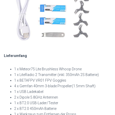
Lieferumfang
1 x Meteor75 Lite Brushless Whoop Drone
1 x LiteRadio 2 Transmitter (inkl. 350mAh 2S Batterie)
1 x BETAFPV VR01 FPV Goggles
4 x Gemfan 40mm 3-blade Propeller(1.5mm Shaft)
1 x USB Ladekabel
2 x Dipole 5.8GHz Antennen
1 x BT2.0 USB-Lader/Tester
2 x BT2.0 450mAh Batterie
1 x Werkzeug zum Entfernen der Props