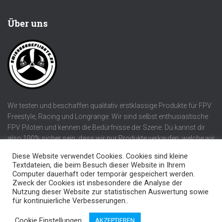
Über uns
Wir testen und beschaffen qualitativ erstklassige Produkte für FPV
Freestyle, Racing und Longrange. Wir sind selbst enthusiastische
FPV Piloten und kennen die Bedürfnisse der Szene. Du kannst dir
also 100% sicher sein, dass wir nur Produkte verkaufen, welche wir
selber verwenden würden!
Diese Website verwendet Cookies. Cookies sind kleine
Textdateien, die beim Besuch dieser Website in Ihrem
Computer dauerhaft oder temporär gespeichert werden.
Zweck der Cookies ist insbesondere die Analyse der
Nutzung dieser Website zur statistischen Auswertung sowie
DATENSCHUTZERKLÄRUNG
AGB UND IMPRESSUM
für kontinuierliche Verbesserungen..
swissdroneflights.ch | Developed by smin
Cookie Einstellungen
AKZEPTIEREN