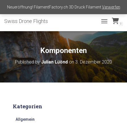
shop@swissdroneflights.ch
+41 77 511 30 66
Neueröffnung! FilamentFactory.ch 3D Druck Filament
Verwerfen
Swiss Drone Flights
0
TOGGLE NAVI
Komponenten
Published by
Julian Lüönd
on
3. Dezember 2020
Kategorien
Allgemein